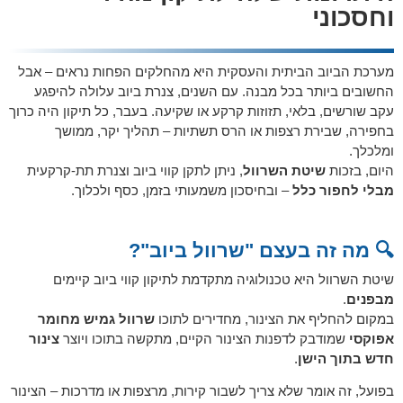
וחסכוני
מערכת הביוב הביתית והעסקית היא מהחלקים הפחות נראים – אבל
החשובים ביותר בכל מבנה. עם השנים, צנרת ביוב עלולה להיפגע
עקב שורשים, בלאי, תזוזות קרקע או שקיעה. בעבר, כל תיקון היה כרוך
בחפירה, שבירת רצפות או הרס תשתיות – תהליך יקר, ממושך
ומלכלך.
היום, בזכות
שיטת השרוול
, ניתן לתקן קווי ביוב וצנרת תת-קרקעית
מבלי לחפור כלל
– ובחיסכון משמעותי בזמן, כסף ולכלוך.
🔍 מה זה בעצם "שרוול ביוב"?
שיטת השרוול היא טכנולוגיה מתקדמת לתיקון קווי ביוב קיימים
מבפנים
.
במקום להחליף את הצינור, מחדירים לתוכו
שרוול גמיש מחומר
אפוקסי
שמודבק לדפנות הצינור הקיים, מתקשה בתוכו ויוצר
צינור
חדש בתוך הישן
.
בפועל, זה אומר שלא צריך לשבור קירות, מרצפות או מדרכות – הצינור