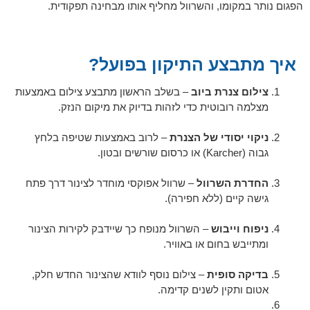
הפגום נותר במקומו, והשרוול מחליף אותו מבחינה תפקודית.
איך מתבצע התיקון בפועל?
צילום צנרת ביוב
– בשלב הראשון מתבצע צילום באמצעות
מצלמה רובוטית כדי לזהות בדיוק את מיקום הנזק.
ניקוי יסודי של הצנרת
– לרוב באמצעות שטיפה בלחץ
גבוה (Karcher) או כרסום שורשים ובטון.
החדרת השרוול
– שרוול אפוקסי מוחדר לצינור דרך פתח
גישה קיים (ללא חפירה).
ניפוח וייבוש
– השרוול מנופח כך שיידבק לקירות הצינור
ומתייבש בחום או באוויר.
בדיקה סופית
– צילום נוסף לוודא שהצינור החדש חלק,
אטום ותקין לשנים קדימה.