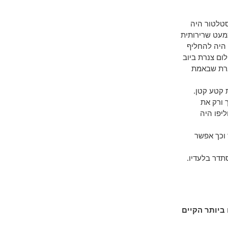
טלטור היה
מעט שרירותית
היה להחליף
ום צנרת ביוב
נרת שבאמת
 קטע קטן.
 ורק את
יפו היה
 וכך אפשר
תדר בלעדיו.
ביותר הקיים