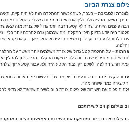
ילום צנרת הביוב
לצנרת ולסביבה
– בעבר, כשהמכשור המתקדם הזה לא היה קיים, האינס
 היכן נמצאת הבעיה ולהחליף את הצנרת מנקודה שעליה החליט בצורה כ
בה פעמים הייתה, שהוחלף קטע הרבה יותר גדול של צנרת מזה שאפשר 
טור היה יודע בדיוק היכן התקלה, מה שכמובן גרם להרבה יותר בלגן. ציל
נסטלטור לדעת בדיוק היכן נמצאת הבעיה ולהחליף אך ורק את קטע הצ
החלפה.
ופחתות
– על החלפת קטע גדול של צנרת משלמים יותר מאשר על החלפת
לום הצנרת מספק ידיעה ברורה לגבי מיקום התקלה, הרי שניתן להחליף אך
ת דורש החלפה ולשלם רק עבור הקטע הזה ולא עבור קטע ארוך שלהחל
עבודה קצר יותר
– כשיודעים בדיוק מה צריך לעשות זמן העבודה מתקצר
ר לשגרה כמה שיותר מהר.
לה הופכים את השירות של צילום צנרת ביוב לשירות שמאוד לא כדאי להס
ב וצילום קווים לשירותכם
בצילום צנרת ביוב ומספקת את השירות באמצעות הציוד המתקדם 