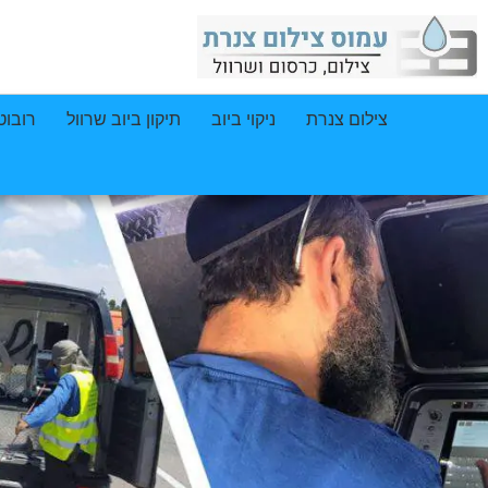
צילום צנרת
ניקוי ביוב
תיקון ביוב שרוול
רובוט