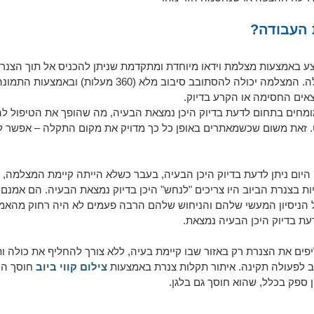
העבודה?
ע באמצעות מצלמת וידאו מיוחדת ומתקדמת שניתן להכניס אל תוך הצנר
ביכולות הצילום שלה. המצלמה יכולה להסתובב סיבוב מלא (360 מע
צאים החסימה או הקרע בדיוק.
מחים בתחום לדעת בדיוק היכן נמצאת הבעיה, מה שהופך את הטיפול להר
. זאת משום שכשמאתרים באופן כל כך מדויק את מקום התקלה – אפשר ל
יום ניתן לדעת בדיוק היכן הבעיה, בעבר כשלא הייתה קיימת המצלמה, 
ת בצנרת הביוב היו צריכים "לנחש" היכן בדיוק נמצאת הבעיה. הם אמנם
ל הניסיון המעשי שלהם והניחוש שלהם הרבה פעמים לא היה רחוק מהאמת
עת בדיוק היכן הבעיה נמצאת.
ים את הצנרת רק באזור שבו קיימת בעיה, ללא צורך להחליף את כולה ותו
 לפעולה תקינה. איתור תקלות צנרת באמצעות
צילום קווי ביוב
חוסך הר
ן ספק בכלל, שהוא חוסך גם בלגן.