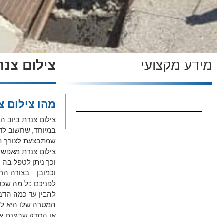
מידע מקצועי
צילום צנר
מהו צילום צ
צילום צנרת ביוב הו
במיוחד, שחשוב לדא
שמתבצעת לצורך תיק
צילום צנרת מאפשר
וכך ניתן לטפל בה 
וכמובן – בצורה הר
לפניכם כל מה שכדא
להבין עד כמה הדב
המטרה שלו היא לד
או הסדק שבגינם א