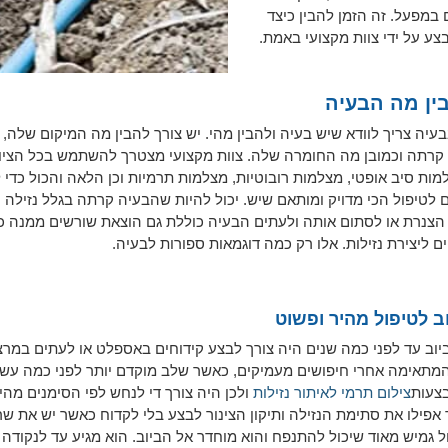
במפעל. זה הזמן להבין כיצד
צע על ידי צוות מקצועי באמת.
ין מה הבעיה
יה צריך לוודא שיש בעיה ולהבין מהי. יש צורך להבין מה המיקום שלה, 
 קרתה וכמובן מה החומרה שלה. צוות מקצועי מצטרך להשתמש בכל הציו
מות סיב אופטי, מצלמות רובוטיות, מצלמות תרמיות וכן הלאה והכול כדי 
לטיפול הכי מדויק ומותאם שיש. יכול להיות שהבעיה קרתה בגלל נזילה ו
הצנרת או לסתום אותה ולעתים הבעיה כוללת גם הוצאת שורשים ממנה כי
ליצירת נזילות. אלו רק כמה דוגמאות ספורות לבעיה.
ב לטיפול מהיר ופשוט
יוב עד לפני כמה שנים היה צורך לבצע קידוחים באספלט או לעתים במרצ
מתאימה אחרי חיפושים מעמיקים, כאשר שלב מוקדם יותר לפני כמה עשור
צעות
צילום תרמי לאיתור נזילות
ולכן היה צורך די לנחש לפי הסימנים מהי
 אפילו את סתימת הנזילה ותיקון הצינור לבצע בלי לקדוח כאשר יש את שרו
גמיש מאוד שיכול להתנפח והוא מוחדר אל הביוב. הוא מגיע עד לנקודה ב